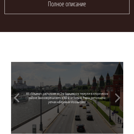
ЖК «Меценат» расположен во 2-м Кадашевском переулке в историческом
районе Замоскворечья всего в 900 м. от Кремля. Рядом расположена
уютная набережная Москвы-реки