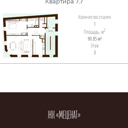
Квартира 7.7
Количество спален
1
2
Площадь, м
90.85 м²
Этаж
3
ЖК «МЕЦЕНАТ»