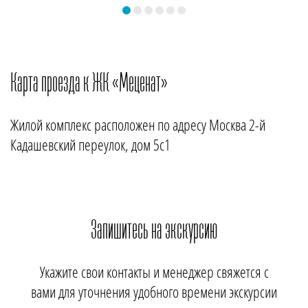
«Меценат» – это проект реновации Кадашевской слободы, крупнейшей из слобод
Замоскворечья. Комплекс расположен в историческом районе Якиманка всего в
километре от Кремля. Рядом — уютная набережная Москвы-реки. В окружении
Карта проезда к ЖК «Меценат»
старинные здания — объекты исторического и архитектурного наследия. В пешей
доступности сквер на Болотной площади, Третьяковская галерея, парк искусств «Музеон».
Буквально в нескольких минутах ходьбы популярный новый парк «Зарядье».
Жилой комплекс расположен по адресу Москва 2-й
Кадашевский переулок, дом 5с1
Запишитесь на экскурсию
Укажите свои контакты и менеджер свяжется с
вами для уточнения удобного времени экскурсии