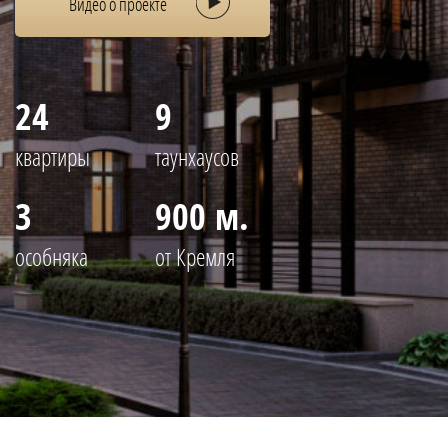
Видео о проекте
24
9
квартиры
таунхаусов
3
900 м.
особняка
от Кремля