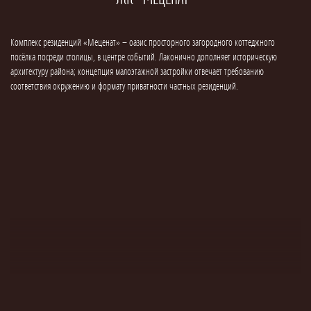
Комплекс резиденций «Меценат» – оазис просторного загородного коттеджного
посёлка посреди столицы, в центре событий. Лаконично дополняет историческую
архитектуру района; концепция малоэтажной застройки отвечает требованию
соответствия окружению и формату приватности частных резиденций.