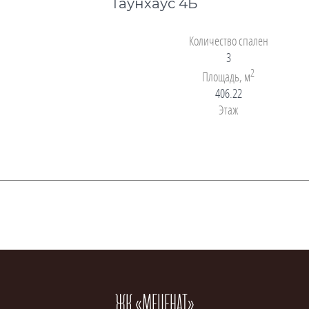
Таунхаус 4Б
Количество спален
3
2
Площадь, м
406.22
Этаж
ЖК «МЕЦЕНАТ»