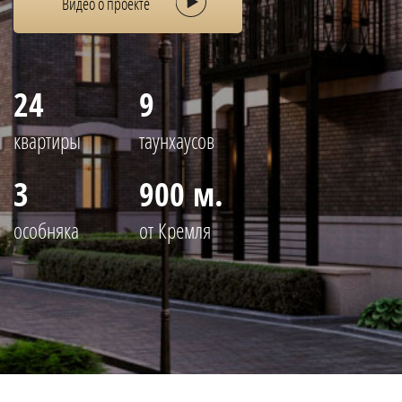
Видео о проекте
24
9
квартиры
таунхаусов
3
900 м.
особняка
от Кремля