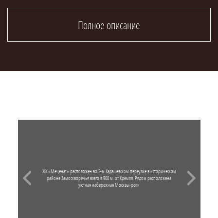
ЖК «Меценат» расположен во 2-м Кадашевском переулке в историческом
районе Замоскворечья всего в 900 м. от Кремля. Рядом расположена
уютная набережная Москвы-реки